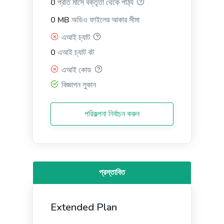
0
প্রতি মাসে বক্তৃতা থেকে পাঠ্য
0 MB
অডিও ফাইলের আকার সীমা
এআই চ্যাট
LinkedIn Ad Descriptions
0
এআই চ্যাট বট
Professional and eye-catching ad descriptions that
will make your product shine.
এআই কোড
বিজ্ঞাপন লুকান
পরিকল্পনা নির্বাচন করুন
App and SMS Notifications
Notification messages for your apps, websites, and
mobile devices that keep users coming back for
more.
প্রস্তাবিত
Extended Plan
General Writing