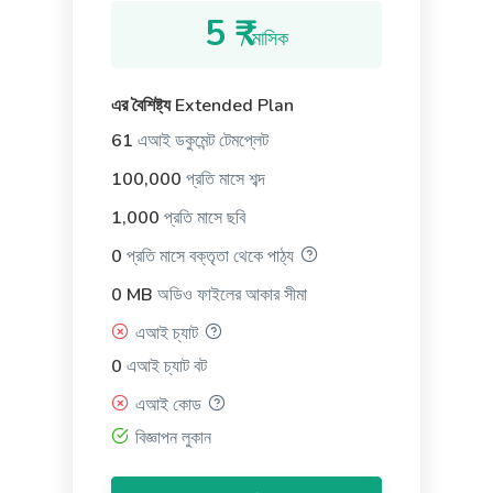
5 ₹
/ মাসিক
Text Extender
এর বৈশিষ্ট্য Extended Plan
Extend short sentences into more descriptive and
61
এআই ডকুমেন্ট টেমপ্লেট
interesting ones.
100,000
প্রতি মাসে শব্দ
1,000
প্রতি মাসে ছবি
0
প্রতি মাসে বক্তৃতা থেকে পাঠ্য
0 MB
অডিও ফাইলের আকার সীমা
Content Shorten
এআই চ্যাট
Short your content in a different voice and style to
appeal to different readers.
0
এআই চ্যাট বট
এআই কোড
বিজ্ঞাপন লুকান