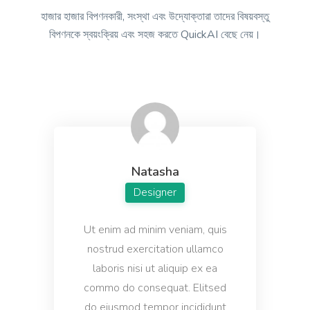
হাজার হাজার বিপণনকারী, সংস্থা এবং উদ্যোক্তারা তাদের বিষয়বস্তু
বিপণনকে স্বয়ংক্রিয় এবং সহজ করতে QuickAI বেছে নেয়।
Answers
Instant, quality answers to any questions or
concerns that your audience might have.
Natasha
Questions
Designer
A tool to create engaging questions and polls that
increase audience participation and engagement.
Ut enim ad minim veniam, quis
nostrud exercitation ullamco
laboris nisi ut aliquip ex ea
commo do consequat. Elitsed
do eiusmod tempor incididunt