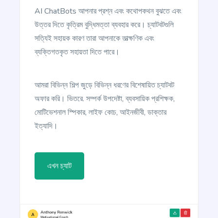
AI ChatBots আপনার প্রশ্ন এবং কথোপকথন বুঝতে এবং
উত্তর দিতে কৃত্রিম বুদ্ধিমত্তা ব্যবহার করে। চ্যাটবটগুলি
সত্যিই সহায়ক কারণ তারা আপনাকে তাত্ক্ষণিক এবং
ব্যক্তিগতকৃত সহায়তা দিতে পারে।
Article Writer
প্রো
Create a fully complete high quality article from a
আমরা বিভিন্ন শিল্প জুড়ে বিভিন্ন ধরণের বিশেষায়িত চ্যাটবট
title and outline text.
অফার করি। ভিতরে. সম্পর্ক উপদেষ্টা, ব্যবসায়িক প্রশিক্ষক,
মোটিভেশনাল স্পিকার, লাইফ কোচ, আইনজীবী, ডাক্তার
ইত্যাদি।
Article Rewriter
এখন চ্যাট
Copy an article, paste it in to the program, and
with just one click you'll have an entirely different
article to read.