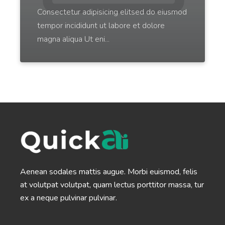
Consectetur adipisicing elitsed do eiusmod
tempor incididunt ut labore et dolore
Email Subject Lines
magna aliqua Ut eni...
Powerful email subject lines that increase open
rates.
Startup Name Generator
Generate cool, creative, and catchy names for your
startup in seconds.
Aenean sodales mattis augue. Morbi euismod, felis
at volutpat volutpat, quam lectus porttitor massa, tur
ex a neque pulvinar pulvinar.
Company Bios