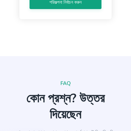
পরিকল্পনা নির্বাচন করুন
Quora Answers
প্রো
Answers to Quora questions that will position you
as an authority.
Summarize for a 2nd grader
Translates difficult text into simpler concepts.
FAQ
কোন প্রশ্ন? উত্তর
দিয়েছেন
Stories
প্রো
Engaging and persuasive stories that will capture
your reader's attention and interest.