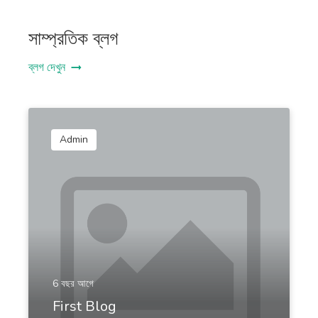
সাম্প্রতিক ব্লগ
ব্লগ দেখুন
Emails
প্রো
Professional-looking emails that help you engage
leads and customers.
Admin
Emails V2
প্রো
Personalized email outreach to your target
prospects that get better results.
6 বছর আগে
First Blog