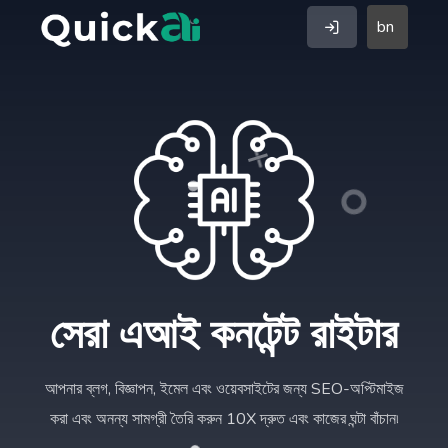
bn
সেরা এআই কনটেন্ট রাইটার
আপনার ব্লগ, বিজ্ঞাপন, ইমেল এবং ওয়েবসাইটের জন্য SEO-অপ্টিমাইজ
করা এবং অনন্য সামগ্রী তৈরি করুন 10X দ্রুত এবং কাজের ঘন্টা বাঁচান৷