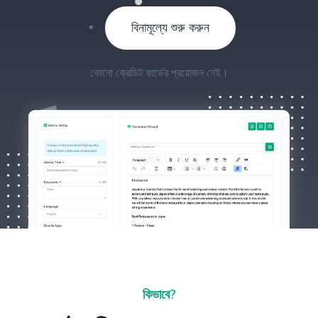
বিনামূল্যে শুরু করুন
কোনো ক্রেডিট কার্ডের প্রয়োজন নেই।
কিভাবে?