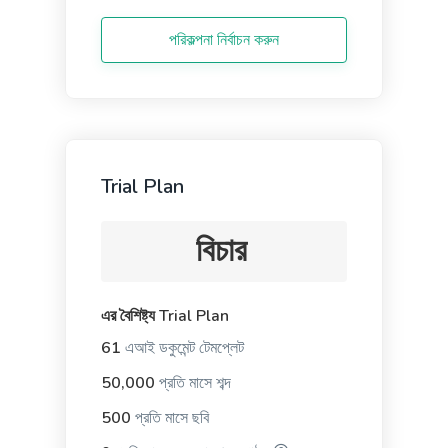
from your site.
পরিকল্পনা নির্বাচন করুন
Google Ad Descriptions
প্রো
The best-performing Google ad copy converts
Trial Plan
visitors into customers.
বিচার
এর বৈশিষ্ট্য Trial Plan
LinkedIn Ad Headlines
61
এআই ডকুমেন্ট টেমপ্লেট
Attention-grabbing, click-inducing, and high-
50,000
প্রতি মাসে শব্দ
converting ad headlines for Linkedin.
500
প্রতি মাসে ছবি