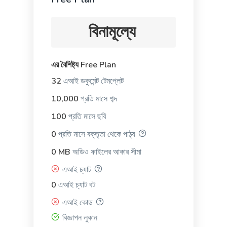
Facebook Ads
Facebook ad copies that make your ads truly stand
বিনামূল্যে
out.
এর বৈশিষ্ট্য Free Plan
32
এআই ডকুমেন্ট টেমপ্লেট
10,000
প্রতি মাসে শব্দ
Facebook Ads Headlines
Write catchy and convincing headlines to make
100
প্রতি মাসে ছবি
your Facebook Ads stand out.
0
প্রতি মাসে বক্তৃতা থেকে পাঠ্য
0 MB
অডিও ফাইলের আকার সীমা
এআই চ্যাট
0
এআই চ্যাট বট
Google Ad Titles
প্রো
এআই কোড
Creating ads with unique and appealing titles that
বিজ্ঞাপন লুকান
entice people to click on your ad and purchase