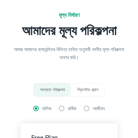
Paragraph Writer
প্রো
মূল্য নির্ধারণ
Perfectly structured paragraphs that are easy to
read and packed with persuasive words.
আমাদের মূল্য পরিকল্পনা
আমরা আমাদের ক্লায়েন্টদের বিভিন্ন চাহিদা অনুযায়ী নমনীয় মূল্য পরিকল্পনা
অফার করি।
Content Rephrase
Rephrase your content in a different voice and
style to appeal to different readers.
সদস্যতা পরিকল্পনা
প্রিপেইড প্ল্যান
Ads And Marketing Tools
মাসিক
বার্ষিক
আজীবন
Free Plan