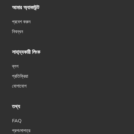
Short and sweet company bio that will help you
আমার অ্যাকাউন্ট
connect with your target audience.
প্রবেশ করুন
নিবন্ধন
সাহা্য্যকারী লিংক
Company Mission
প্রো
A clear and concise statement of your company's
ব্লগ
goals and purpose.
প্রতিক্রিয়া
যোগাযোগ
তথ্য
Company Vision
প্রো
A vision that attracts the right people, clients, and
FAQ
employees.
প্রশংসাপত্র